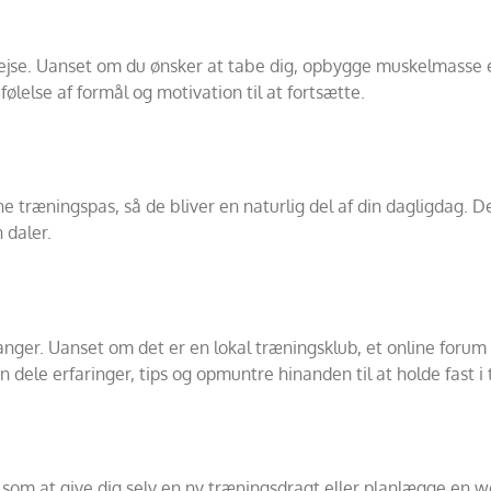
srejse. Uanset om du ønsker at tabe dig, opbygge muskelmasse 
følelse af formål og motivation til at fortsætte.
ne træningspas, så de bliver en naturlig del af din dagligdag. 
 daler.
ger. Uanset om det er en lokal træningsklub, et online forum 
n dele erfaringer, tips og opmuntre hinanden til at holde fast i
lt som at give dig selv en ny træningsdragt eller planlægge en 