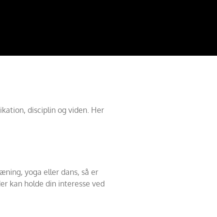
kation, disciplin og viden. Her
æning, yoga eller dans, så er
der kan holde din interesse ved