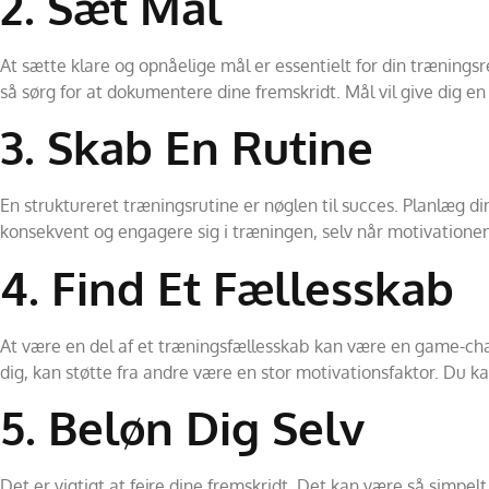
2. Sæt Mål
At sætte klare og opnåelige mål er essentielt for din træning
så sørg for at dokumentere dine fremskridt. Mål vil give dig en 
3. Skab En Rutine
En struktureret træningsrutine er nøglen til succes. Planlæg di
konsekvent og engagere sig i træningen, selv når motivationen
4. Find Et Fællesskab
At være en del af et træningsfællesskab kan være en game-chan
dig, kan støtte fra andre være en stor motivationsfaktor. Du ka
5. Beløn Dig Selv
Det er vigtigt at fejre dine fremskridt. Det kan være så simpe