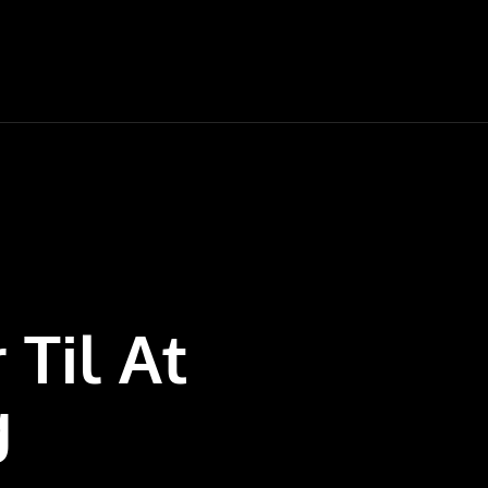
Til At
g