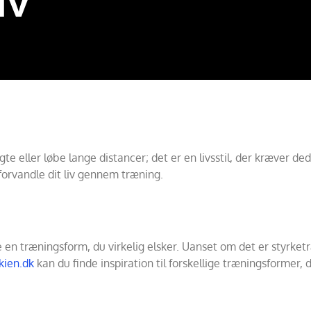
iv
 eller løbe lange distancer; det er en livsstil, der kræver dedi
orvandle dit liv gennem træning.
 en træningsform, du virkelig elsker. Uanset om det er styrketr
kien.dk
kan du finde inspiration til forskellige træningsformer, 