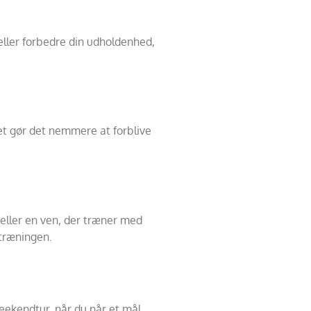
eller forbedre din udholdenhed,
Det gør det nemmere at forblive
eller en ven, der træner med
 træningen.
weekendtur, når du når et mål.