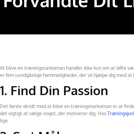
Forvandle Dit L
At blive en træningsnarkoman handler ikke kun om at løfte vægte
er fem uundgåelige hemmeligheder, der vil hjælpe dig med at f
1. Find Din Passion
Det første skridt mod at blive en træningsnarkoman er at finde
det vigtigt at vælge noget, der motiverer dig. Hos
Træningsjun
lige.