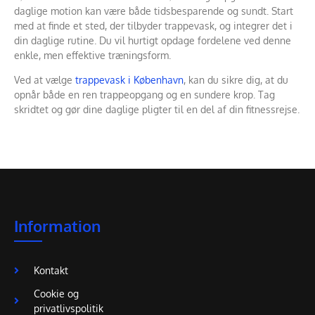
daglige motion kan være både tidsbesparende og sundt. Start
med at finde et sted, der tilbyder trappevask, og integrer det i
din daglige rutine. Du vil hurtigt opdage fordelene ved denne
enkle, men effektive træningsform.
Ved at vælge
trappevask i København
, kan du sikre dig, at du
opnår både en ren trappeopgang og en sundere krop. Tag
skridtet og gør dine daglige pligter til en del af din fitnessrejse.
Information
Kontakt
Cookie og
privatlivspolitik