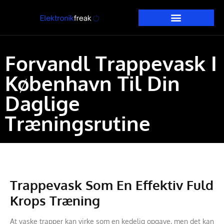
Forvandl Trappevask I
København Til Din
Daglige
Træningsrutine
Trappevask Som En Effektiv Fuld
Krops Træning
At vaske trapper kan virke som en kedelig opgave, men det kan