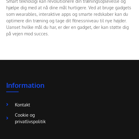
Smart teknologi kan revolutionere din træningsoplevelse og
hjælpe dig med at nå dine mål hurtigere. Ved at bruge gadgets
som wearables, interaktive apps og smarte redskaber kan du
optimere din træning og tage dit fitnessniveau til nye højder.
Uanset hvilke mål du har, er der en gadget, der kan støtte dig
på vejen mod succes.
Information
Kontakt
Cookie og
privatlivspolitik