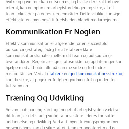
hvilke opgaver der kan outsources, og hvilke der skal forblive
internt, kan du optimere arbejdsfordelingen og sikre, at dit
team fokuserer på deres kerneområder. Dette vil ikke kun øge
effektiviteten, men også tilfredsheden blandt medarbejderne.
Kommunikation Er Nøglen
Effektiv kommunikation er afgørende for en succesfuld
outsourcing-strategi. Sørg for at etablere klare
kommunikationskanaler mellem dit team og outsourcing-
leverandøren. Regelmæssige statusmøder og opdateringer kan
hjælpe med at holde alle på samme side og forhindre
misforståelser. Ved at
etablere en god kommunikationsstruktur
,
kan du sikre, at projekter forløber gnidningsfrit og inden for
tidsrammen.
Træning Og Udvikling
Selvom outsourcing kan tage noget af arbejdsbyrden væk fra
dit team, er det stadig vigtigt at investere i deres fortsatte
uddannelse og udvikling. Ved at tilbyde træningsprogrammer
og workshops kan du sikre, at dit team er opdateret med de