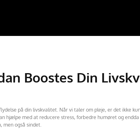
dan Boostes Din Livskv
ydelse på din livskvalitet. Når vi taler om pleje, er det ikke k
 kan hjælpe med at reducere stress, forbedre humøret og endda
n, men også sindet.