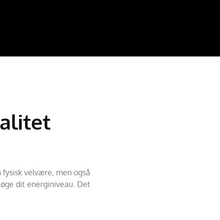
alitet
un fysisk velvære, men også
 øge dit energiniveau. Det