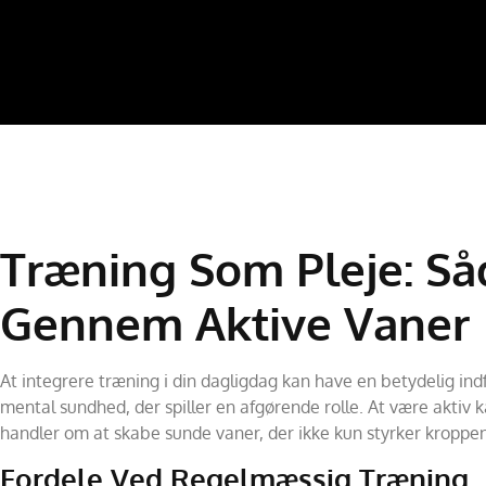
Træning Som Pleje: Så
Gennem Aktive Vaner
At integrere træning i din dagligdag kan have en betydelig indfl
mental sundhed, der spiller en afgørende rolle. At være aktiv
handler om at skabe sunde vaner, der ikke kun styrker kroppe
Fordele Ved Regelmæssig Træning