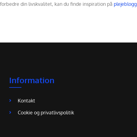
forbedre din livskvalitet, kan du finde inspiration på
plejeblogg
Information
Kontakt
Cookie og privatlivspolitik