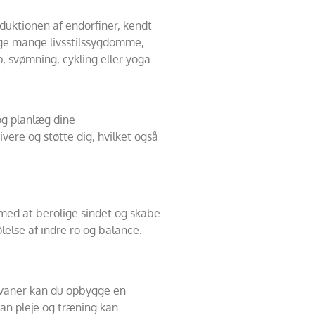
oduktionen af endorfiner, kendt
gge mange livsstilssygdomme,
, svømning, cykling eller yoga.
 og planlæg dine
vere og støtte dig, hvilket også
med at berolige sindet og skabe
lelse af indre ro og balance.
ve vaner kan du opbygge en
dan pleje og træning kan