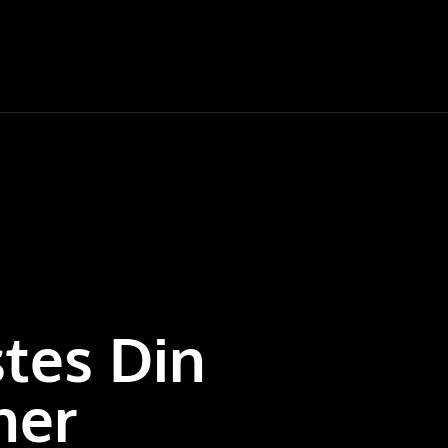
tes Din
ner