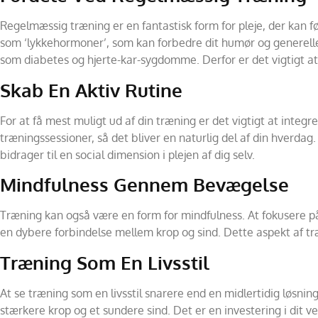
Regelmæssig træning er en fantastisk form for pleje, der kan f
som ‘lykkehormoner’, som kan forbedre dit humør og generelle
som diabetes og hjerte-kar-sygdomme. Derfor er det vigtigt at f
Skab En Aktiv Rutine
For at få mest muligt ud af din træning er det vigtigt at integr
træningssessioner, så det bliver en naturlig del af din hverda
bidrager til en social dimension i plejen af dig selv.
Mindfulness Gennem Bevægelse
Træning kan også være en form for mindfulness. At fokusere p
en dybere forbindelse mellem krop og sind. Dette aspekt af træn
Træning Som En Livsstil
At se træning som en livsstil snarere end en midlertidig løsnin
stærkere krop og et sundere sind. Det er en investering i dit ve