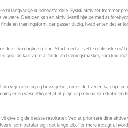
øre til langvarige sundhedsfordele. Fysisk aktivitet fremmer pr
 velvære. Desuden kan en aktiv livsstil hjælpe med at foreby
inde en træningsform, der passer til dig, hvad enten det er løb
ere den i din daglige rutine. Start med at sætte realistiske mål
g. En god idé kan være at finde en træningsmakker, som kan moti
å din vejrtrækning og bevægelser, mens du træner, kan hjælpe 
ing er en væsentlig del af at pleje dig selv og kan skabe en fø
g vil give dig de bedste resultater. Ved at prioritere dine akti
lvære, som betaler sig i det lange løb. For mere indsigt i, hvor