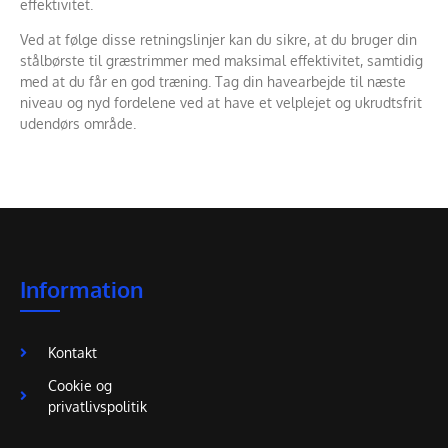
effektivitet.
Ved at følge disse retningslinjer kan du sikre, at du bruger din
stålbørste til græstrimmer med maksimal effektivitet, samtidig
med at du får en god træning. Tag din havearbejde til næste
niveau og nyd fordelene ved at have et velplejet og ukrudtsfrit
udendørs område.
Information
Kontakt
Cookie og
privatlivspolitik